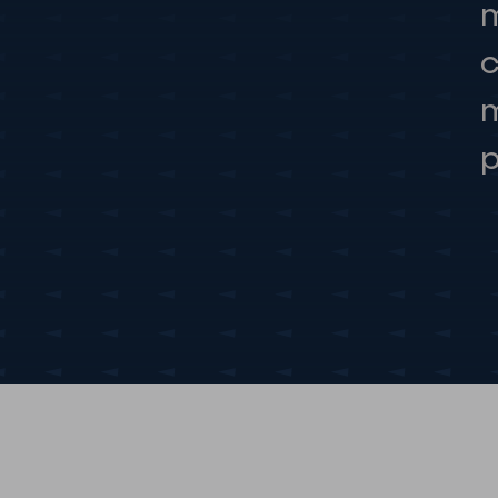
m
c
m
p