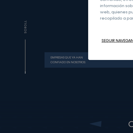
información sobr
web, quienes pu
recopilado a par
SCROLL
SEGUIR NAVEGAN
EMPRESAS QUE YA HAN
CONFIADO EN NOSOTROS:
C